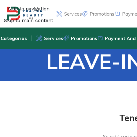
Skip to navigation
Services
Promotions
Paymen
Skip to main content
Categorias
Services
Promotions
Payment And 
LEAVE-I
Ten
Se está cocina