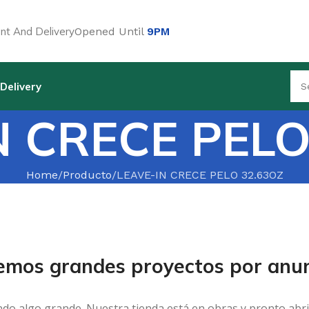
t And Delivery
Opened Until
9PM
Delivery
N CRECE PELO
Home
Producto
LEAVE-IN CRECE PELO 32.63OZ
emos grandes proyectos por anun
ndo algo grande. Nuestra tienda está en obras y pronto abri