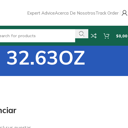
Expert Advice
Acerca De Nosotros
Track Order
$
0,00
 32.63OZ
ciar
rá sus puertas.