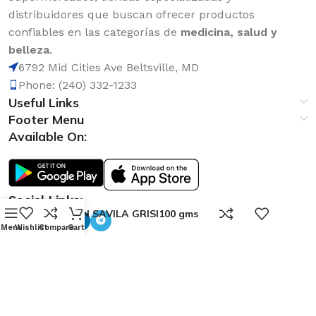
distribuidores que buscan ofrecer productos
confiables en las categorías de
medicina, salud y
belleza
.
6792 Mid Cities Ave Beltsville, MD
Phone: (240) 332-1233
Useful Links
Footer Menu
Available On:
Social Links:
0
JABON SAVILA GRISI100 gms
Menu
Wishlist
Compare
Cart