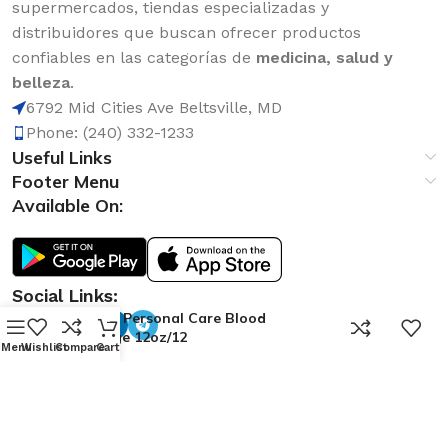
supermercados, tiendas especializadas y
distribuidores que buscan ofrecer productos
confiables en las categorías de
medicina, salud y
belleza
.
6792 Mid Cities Ave Beltsville, MD
Phone: (240) 332-1233
Useful Links
Footer Menu
Available On:
Social Links:
Jabon Personal Care Blood
0
Orange 12oz/12
Menu
Wishlist
Compare
Cart