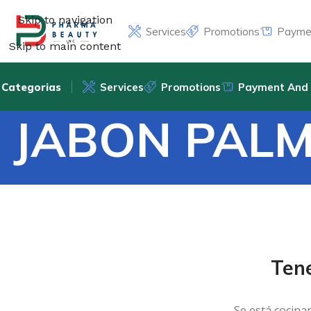
Skip to navigation
Services
Promotions
Paymen
Skip to main content
Categorias
Services
Promotions
Payment And 
JABON PALM
Ten
Se está cocina