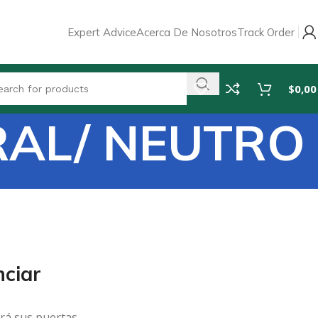
Expert Advice
Acerca De Nosotros
Track Order
$
0,00
RAL/ NEUTRO
ciar
rá sus puertas.