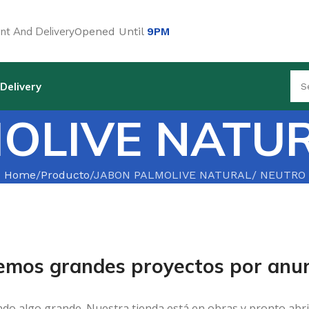
t And Delivery
Opened Until
9PM
Delivery
OLIVE NATU
Home
Producto
JABON PALMOLIVE NATURAL/ NEUTRO
emos grandes proyectos por anun
ndo algo grande. Nuestra tienda está en obras y pronto abri