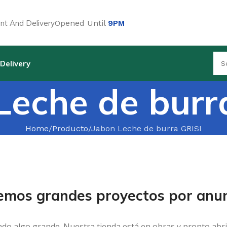
t And Delivery
Opened Until
9PM
Delivery
Leche de burr
Home
Producto
Jabon Leche de burra GRISI
emos grandes proyectos por anun
ndo algo grande. Nuestra tienda está en obras y pronto abri