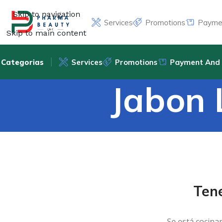
Skip to navigation
Services
Promotions
Paymen
Skip to main content
Categorias
Services
Promotions
Payment And 
Jabon 
Ten
Se está cocina