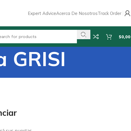
Expert Advice
Acerca De Nosotros
Track Order
$
0,00
a GRISI
ciar
rá sus puertas.