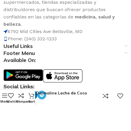
supermercados, tiendas especializadas y
distribuidores que buscan ofrecer productos
confiables en las categorías de
medicina, salud y
belleza
.
6792 Mid Cities Ave Beltsville, MD
Phone: (240) 332-1233
Useful Links
Footer Menu
Available On:
Social Links:
Jabon Dermaline Leche de Coco
0
2.8oz
Menu
Wishlist
Compare
Cart