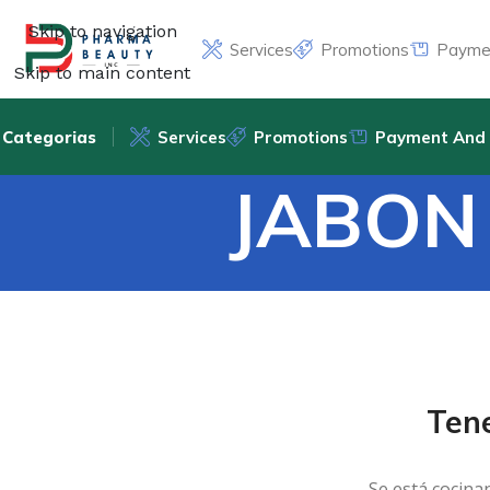
Skip to navigation
Services
Promotions
Paymen
Skip to main content
Categorias
Services
Promotions
Payment And 
JABON
Ten
Se está cocina