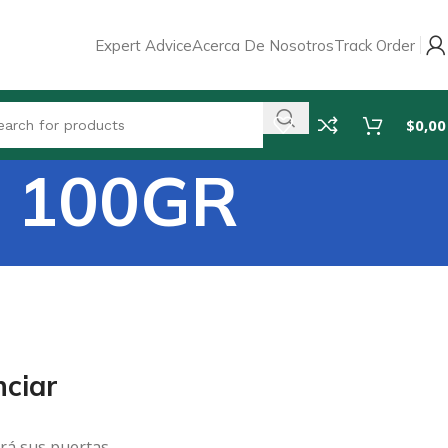
Expert Advice
Acerca De Nosotros
Track Order
$
0,00
 100GR
ciar
rá sus puertas.