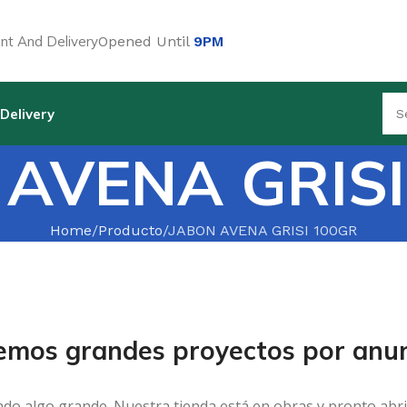
t And Delivery
Opened Until
9PM
Delivery
 AVENA GRISI
Home
Producto
JABON AVENA GRISI 100GR
emos grandes proyectos por anun
ndo algo grande. Nuestra tienda está en obras y pronto abri