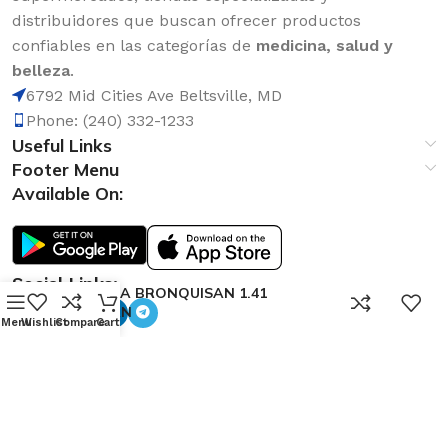
distribuidores que buscan ofrecer productos
confiables en las categorías de
medicina, salud y
belleza
.
6792 Mid Cities Ave Beltsville, MD
Phone: (240) 332-1233
Useful Links
Footer Menu
Available On:
Social Links:
HIERBA BRONQUISAN 1.41
0
HANAN
Menu
Wishlist
Compare
Cart