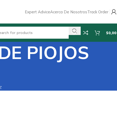
Expert Advice
Acerca De Nosotros
Track Order
$
0,00
 DE PIOJOS
Z