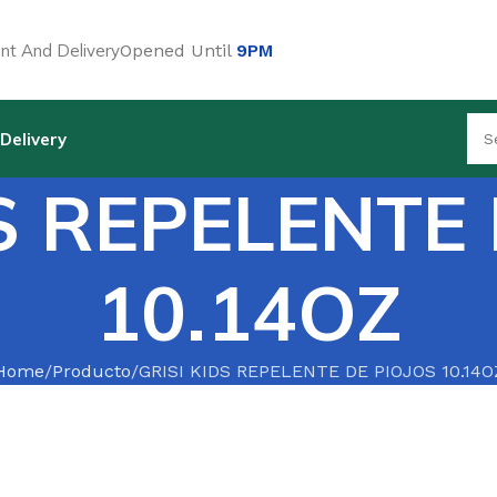
t And Delivery
Opened Until
9PM
Delivery
S REPELENTE
10.14OZ
Home
Producto
GRISI KIDS REPELENTE DE PIOJOS 10.14O