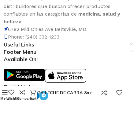
distribuidores que buscan ofrecer productos
confiables en las categorías de
medicina, salud y
belleza
.
6792 Mid Cities Ave Beltsville, MD
Phone: (240) 332-1233
Useful Links
Footer Menu
Available On:
Social Links:
0
GRACITA LECHE DE CABRA 8oz
Menu
Wishlist
Compare
Cart