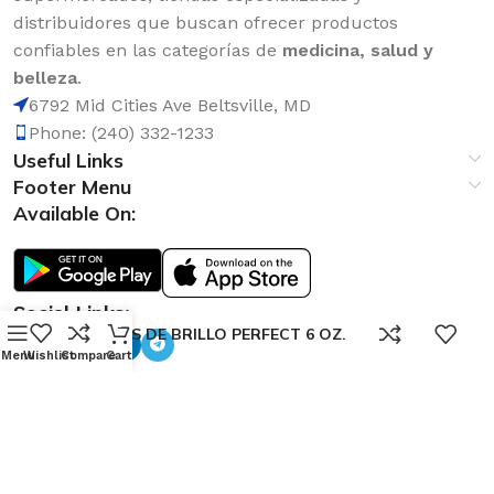
distribuidores que buscan ofrecer productos
confiables en las categorías de
medicina, salud y
belleza
.
6792 Mid Cities Ave Beltsville, MD
Phone: (240) 332-1233
Useful Links
Footer Menu
Available On:
Social Links:
0
GOTAS DE BRILLO PERFECT 6 OZ.
Menu
Wishlist
Compare
Cart