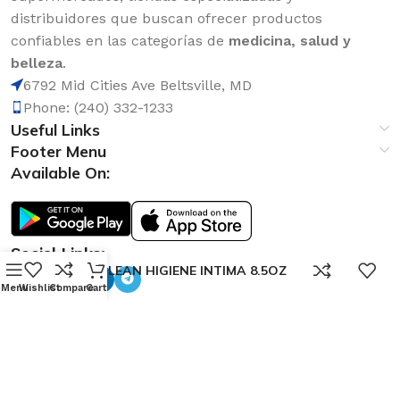
distribuidores que buscan ofrecer productos
confiables en las categorías de
medicina, salud y
belleza
.
6792 Mid Cities Ave Beltsville, MD
Phone: (240) 332-1233
Useful Links
Footer Menu
Available On:
Social Links:
0
GINECLEAN HIGIENE INTIMA 8.5OZ
Menu
Wishlist
Compare
Cart