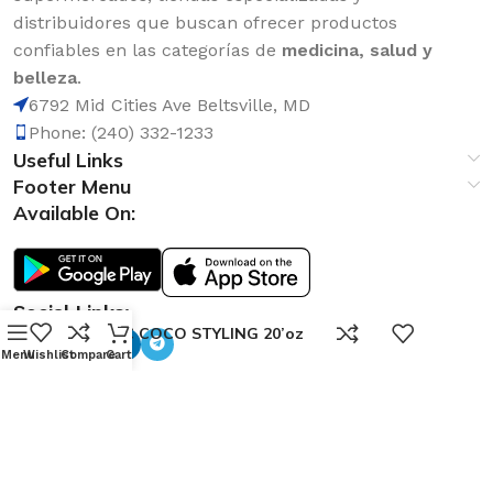
distribuidores que buscan ofrecer productos
confiables en las categorías de
medicina, salud y
belleza
.
6792 Mid Cities Ave Beltsville, MD
Phone: (240) 332-1233
Useful Links
Footer Menu
Available On:
Social Links:
0
GEL IC COCO STYLING 20’oz
Menu
Wishlist
Compare
Cart