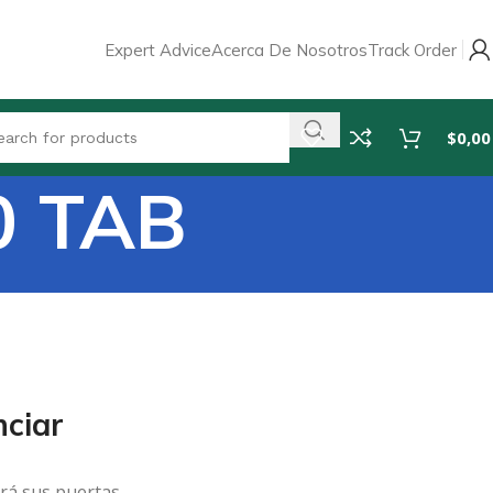
Expert Advice
Acerca De Nosotros
Track Order
$
0,00
0 TAB
ciar
rá sus puertas.