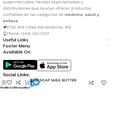
supermercados, tiendas especializadas y
distribuidores que buscan ofrecer productos
confiables en las categorías de
medicina, salud y
belleza
.
6792 Mid Cities Ave Beltsville, MD
Phone: (240) 332-1233
Useful Links
Footer Menu
Available On:
Social Links:
DOVE BAR SOAP SHEA BUTTER
0
48/135gr.
Menu
Wishlist
Compare
Cart