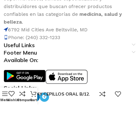
distribuidores que buscan ofrecer productos
confiables en las categorías de
medicina, salud y
belleza
.
6792 Mid Cities Ave Beltsville, MD
Phone: (240) 332-1233
Useful Links
Footer Menu
Available On:
Social Links:
0
DISPLAY CEPILLOS ORAL B/12.
Menu
Wishlist
Compare
Cart