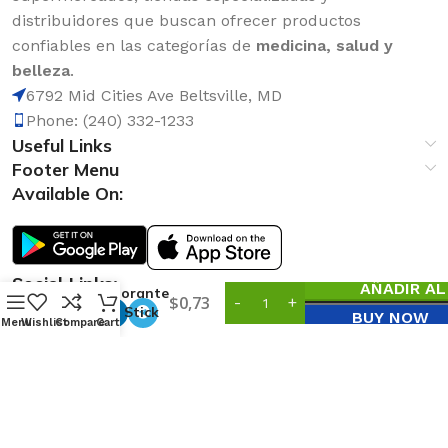
distribuidores que buscan ofrecer productos
confiables en las categorías de
medicina, salud y
belleza
.
6792 Mid Cities Ave Beltsville, MD
Phone: (240) 332-1233
Useful Links
Footer Menu
Available On:
Social Links:
AÑADIR AL
Desodorante
0
$
0,73
Speed Stick
BUY NOW
Menu
Wishlist
Compare
Cart