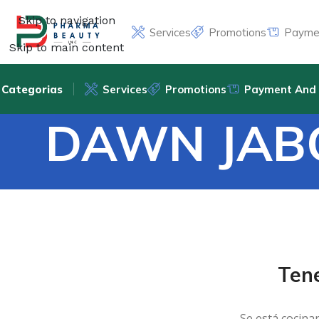
Skip to navigation
Services
Promotions
Paymen
Skip to main content
Categorias
Services
Promotions
Payment And 
DAWN JABO
Ten
Se está cocina