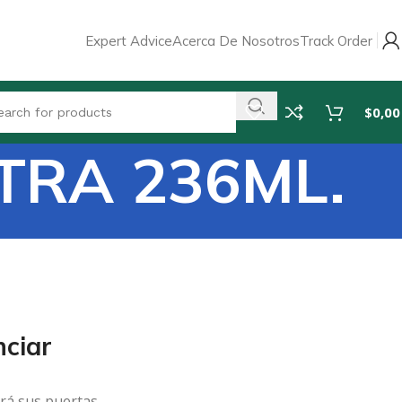
Expert Advice
Acerca De Nosotros
Track Order
$
0,00
TRA 236ML.
ciar
rá sus puertas.