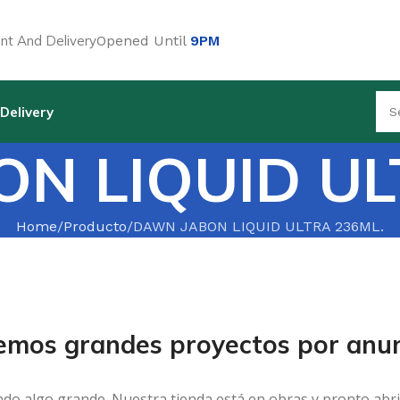
t And Delivery
Opened Until
9PM
Delivery
N LIQUID UL
Home
Producto
DAWN JABON LIQUID ULTRA 236ML.
emos grandes proyectos por anun
ndo algo grande. Nuestra tienda está en obras y pronto abri