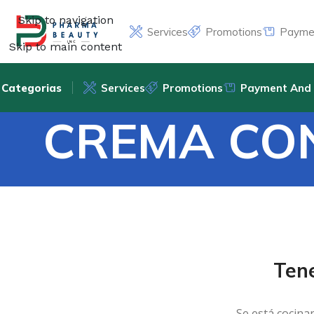
Skip to navigation
Services
Promotions
Paymen
Skip to main content
Categorias
Services
Promotions
Payment And 
CREMA CON
Ten
Se está cocina