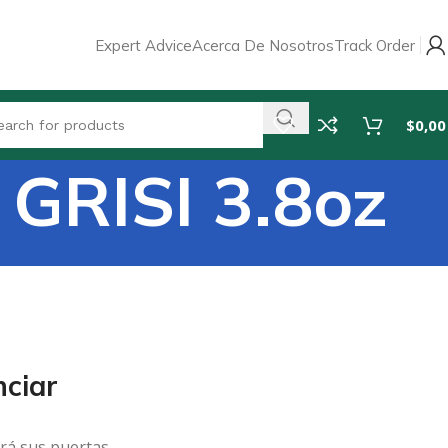
Expert Advice
Acerca De Nosotros
Track Order
$
0,00
RISI 3.8oz
ciar
rá sus puertas.