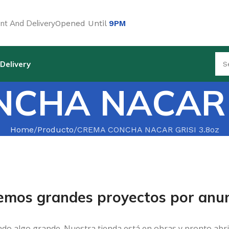
t And Delivery
Opened Until
9PM
Delivery
CHA NACAR G
Home
Producto
CREMA CONCHA NACAR GRISI 3.8oz
emos grandes proyectos por anun
ndo algo grande. Nuestra tienda está en obras y pronto abri