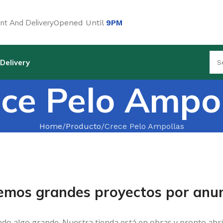
t And Delivery
Opened Until
9PM
Delivery
ce Pelo Ampo
Home
Producto
Crece Pelo Ampollas
emos grandes proyectos por anun
ndo algo grande. Nuestra tienda está en obras y pronto abri