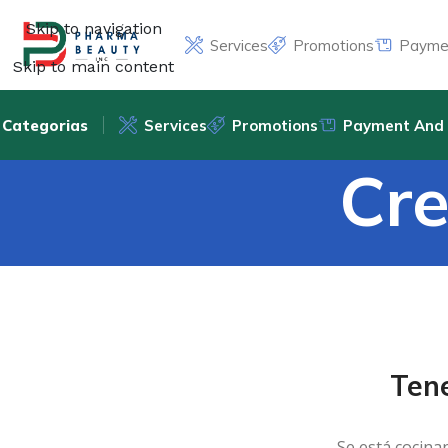
Skip to navigation
Services
Promotions
Paymen
Skip to main content
Categorias
Services
Promotions
Payment And 
Cre
Ten
Se está cocina