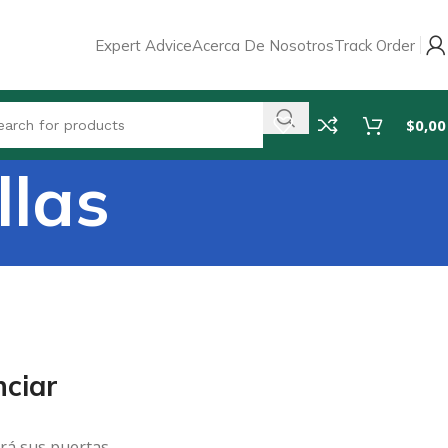
Expert Advice
Acerca De Nosotros
Track Order
$
0,00
llas
ciar
rá sus puertas.