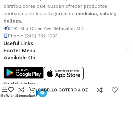
distribuidores que buscan ofrecer productos
confiables en las categorías de
medicina, salud y
belleza
.
6792 Mid Cities Ave Beltsville, MD
Phone: (240) 332-1233
Useful Links
Footer Menu
Available On:
Social Links:
0
CRECE CABELLO GOTERO 4 OZ
Menu
Wishlist
Compare
Cart