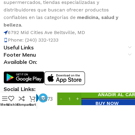
supermercados, tiendas especializadas y
distribuidores que buscan ofrecer productos
confiables en las categorías de
medicina, salud y
belleza
.
6792 Mid Cities Ave Beltsville, MD
Phone: (240) 332-1233
Useful Links
Footer Menu
Available On:
Colonia
Social Links:
Paraiso,
AÑADIR AL CAR
del
0
$
0,73
Amor,
BUY NOW
Menu
Wishlist
Compare
Cart
Suerte
Rapida