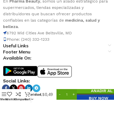
En
Pharma Beauty
, somos un aliado estratégico para
supermercados, tiendas especializadas y
distribuidores que buscan ofrecer productos
confiables en las categorías de
medicina, salud y
belleza
.
6792 Mid Cities Ave Beltsville, MD
Phone: (240) 332-1233
Useful Links
Footer Menu
Available On:
Social Links:
Colonia
Exito y
AÑADIR AL
0
$
0,49
Prosperidad,
BUY NOW
Rosas y
Menu
Wishlist
Compare
Cart
Canela