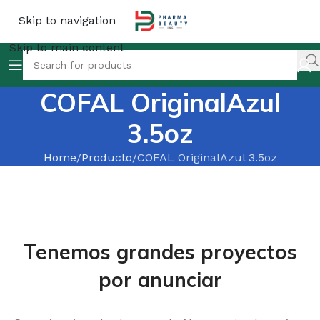
Skip to navigation
Skip to main content
COFAL OriginalAzul
3.5oz
Home
Producto
COFAL OriginalAzul 3.5oz
Tenemos grandes proyectos
por anunciar