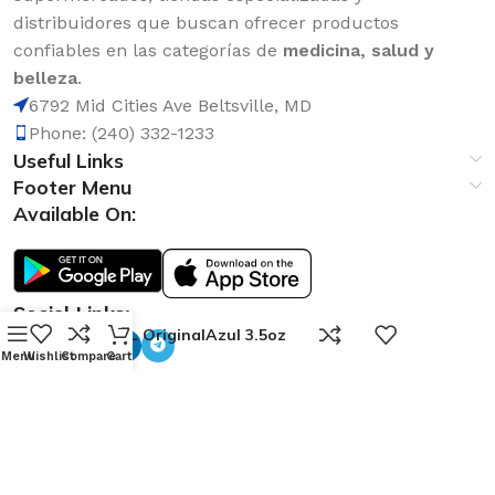
distribuidores que buscan ofrecer productos
confiables en las categorías de
medicina, salud y
belleza
.
6792 Mid Cities Ave Beltsville, MD
Phone: (240) 332-1233
Useful Links
Footer Menu
Available On:
Social Links:
0
COFAL OriginalAzul 3.5oz
Menu
Wishlist
Compare
Cart