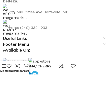
belleza
.
6792 Mid Cities Ave Beltsville, MD
Phone: (240) 332-1233
Useful Links
Footer Menu
Available On:
0
CITROMA/ CHERRY
Social Links:
Menu
Wishlist
Compare
Cart