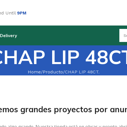
d Until
9PM
Delivery
CHAP LIP 48CT
Home
Producto
CHAP LIP 48CT.
emos grandes proyectos por anun
ndo algo grande. Nuestra tienda está en obras y pronto abri