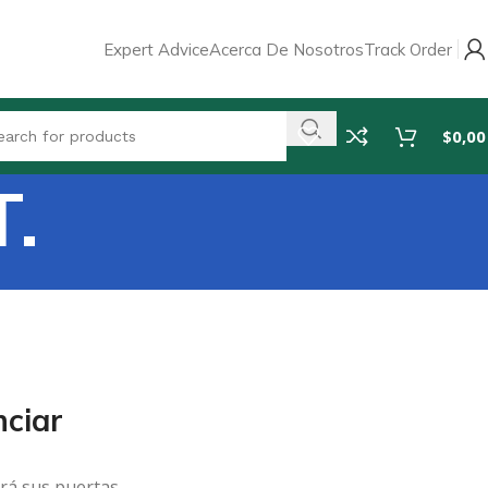
Expert Advice
Acerca De Nosotros
Track Order
$
0,00
.
ciar
rá sus puertas.