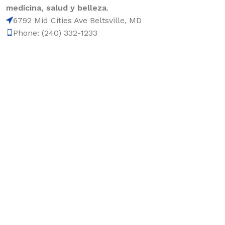
medicina, salud y belleza
.
6792 Mid Cities Ave Beltsville, MD
Phone: (240) 332-1233
CHAP LIP 48CT.