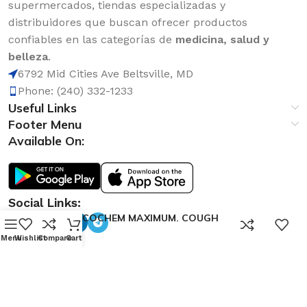
supermercados, tiendas especializadas y
distribuidores que buscan ofrecer productos
confiables en las categorías de
medicina, salud y
belleza
.
6792 Mid Cities Ave Beltsville, MD
Phone: (240) 332-1233
Useful Links
Footer Menu
Available On:
Social Links:
BRONCOCHEM MAXIMUM. COUGH
0
4oz
Menu
Wishlist
Compare
Cart