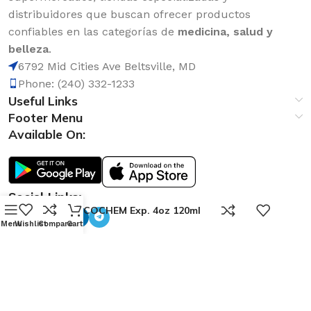
distribuidores que buscan ofrecer productos
confiables en las categorías de
medicina, salud y
belleza
.
6792 Mid Cities Ave Beltsville, MD
Phone: (240) 332-1233
Useful Links
Footer Menu
Available On:
Social Links:
0
BRONCOCHEM Exp. 4oz 120ml
Menu
Wishlist
Compare
Cart