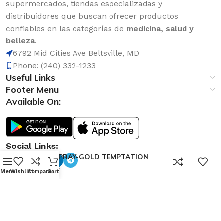
supermercados, tiendas especializadas y
distribuidores que buscan ofrecer productos
confiables en las categorías de
medicina, salud y
belleza
.
6792 Mid Cities Ave Beltsville, MD
Phone: (240) 332-1233
Useful Links
Footer Menu
Available On:
Social Links:
AXE SPRAY-GOLD TEMPTATION
0
150ML
Menu
Wishlist
Compare
Cart