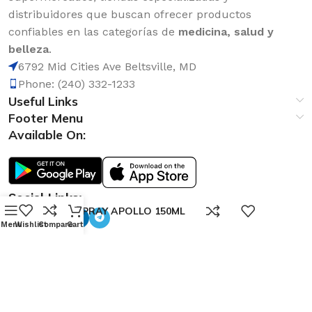
distribuidores que buscan ofrecer productos
confiables en las categorías de
medicina, salud y
belleza
.
6792 Mid Cities Ave Beltsville, MD
Phone: (240) 332-1233
Useful Links
Footer Menu
Available On:
Social Links:
0
AXE SPRAY APOLLO 150ML
Menu
Wishlist
Compare
Cart