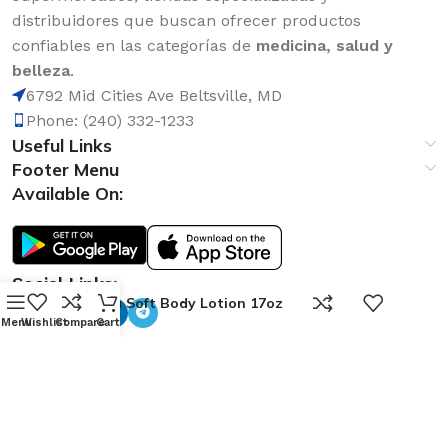
distribuidores que buscan ofrecer productos
confiables en las categorías de
medicina, salud y
belleza
.
6792 Mid Cities Ave Beltsville, MD
Phone: (240) 332-1233
Useful Links
Footer Menu
Available On:
Social Links:
0
Avena Soft Body Lotion 17oz
Menu
Wishlist
Compare
Cart