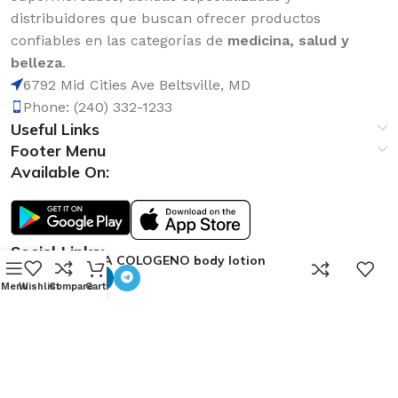
distribuidores que buscan ofrecer productos
confiables en las categorías de
medicina, salud y
belleza
.
6792 Mid Cities Ave Beltsville, MD
Phone: (240) 332-1233
Useful Links
Footer Menu
Available On:
Social Links:
AVENA COLOGENO body lotion
0
17oz.
Menu
Wishlist
Compare
Cart