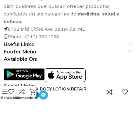
distribuidores que buscan ofrecer productos
confiables en las categorías de
medicina, salud y
belleza
.
6792 Mid Cities Ave Beltsville, MD
Phone: (240) 332-1233
Useful Links
Footer Menu
Available On:
Social Links:
AVENA BODY LOTION REPAIR
0
17oz.
Menu
Wishlist
Compare
Cart