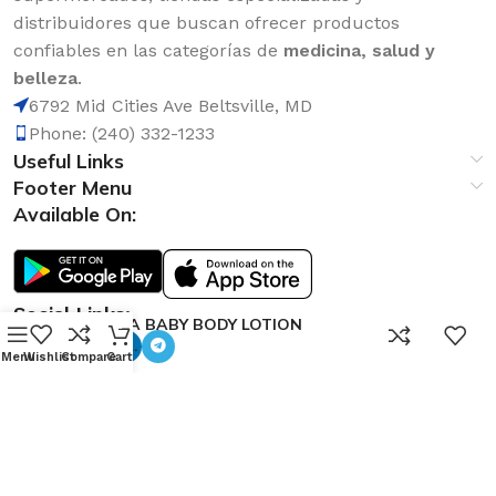
distribuidores que buscan ofrecer productos
confiables en las categorías de
medicina, salud y
belleza
.
6792 Mid Cities Ave Beltsville, MD
Phone: (240) 332-1233
Useful Links
Footer Menu
Available On:
Social Links:
AVENA BABY BODY LOTION
0
300ML.
Menu
Wishlist
Compare
Cart