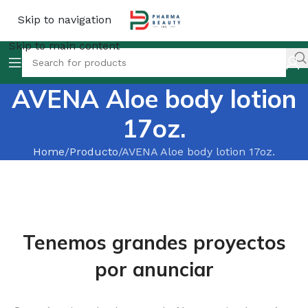
Skip to navigation
Skip to main content
AVENA Aloe body lotion
17oz.
Home
Producto
AVENA Aloe body lotion 17oz.
Tenemos grandes proyectos
por anunciar