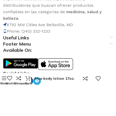
distribuidores que buscan ofrecer productos
confiables en las categorías de
medicina, salud y
belleza
.
6792 Mid Cities Ave Beltsville, MD
Phone: (240) 332-1233
Useful Links
Footer Menu
Available On:
Social Links:
0
AVENA Aloe body lotion 17oz.
Menu
Wishlist
Compare
Cart