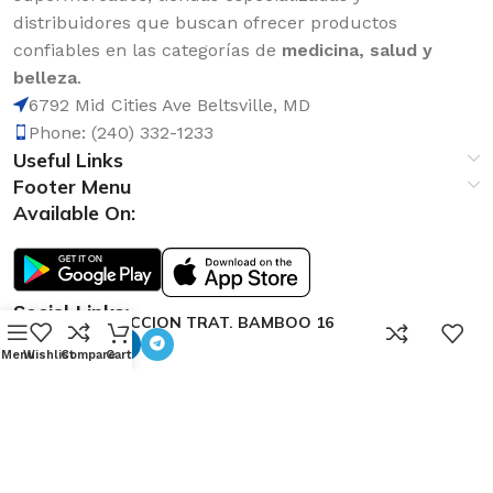
distribuidores que buscan ofrecer productos
confiables en las categorías de
medicina, salud y
belleza
.
6792 Mid Cities Ave Beltsville, MD
Phone: (240) 332-1233
Useful Links
Footer Menu
Available On:
Social Links:
ATRACCION TRAT. BAMBOO 16
0
OZ
Menu
Wishlist
Compare
Cart