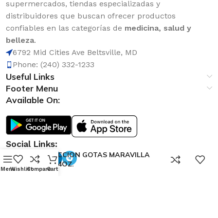
supermercados, tiendas especializadas y
distribuidores que buscan ofrecer productos
confiables en las categorías de
medicina, salud y
belleza
.
6792 Mid Cities Ave Beltsville, MD
Phone: (240) 332-1233
Useful Links
Footer Menu
Available On:
Social Links:
ATRACCION GOTAS MARAVILLA
0
ALOE 4OZ.
Menu
Wishlist
Compare
Cart