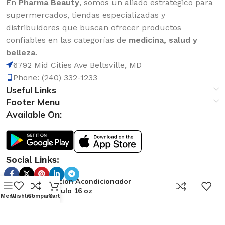
En
Pharma Beauty
, somos un aliado estratégico para
supermercados, tiendas especializadas y
distribuidores que buscan ofrecer productos
confiables en las categorías de
medicina, salud y
belleza
.
6792 Mid Cities Ave Beltsville, MD
Phone: (240) 332-1233
Useful Links
Footer Menu
Available On:
Social Links:
Atraccion Acondicionador
0
Sapuyulo 16 oz
Menu
Wishlist
Compare
Cart