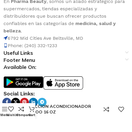
En
Pharma Beauty
, somos un aliado estratégico para
supermercados, tiendas especializadas y
distribuidores que buscan ofrecer productos
confiables en las categorías de
medicina, salud y
belleza
.
6792 Mid Cities Ave Beltsville, MD
Phone: (240) 332-1233
Useful Links
Footer Menu
Available On:
Social Links:
ATRACCION ACONDICIONADOR
0
BAMBOO 16 OZ
Menu
Wishlist
Compare
Cart