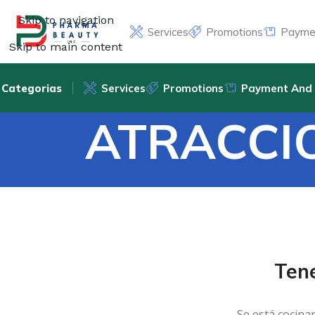
Skip to navigation
Services
Promotions
Paymen
Skip to main content
Categorias
Services
Promotions
Payment And 
ATRACCIO
Ten
Se está cocina