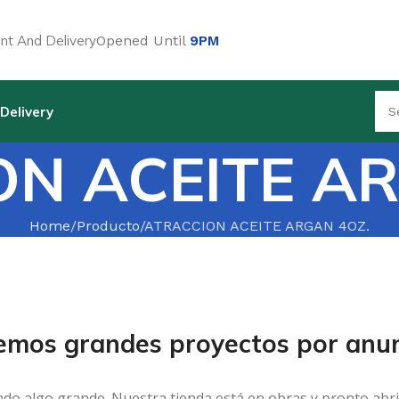
t And Delivery
Opened Until
9PM
Delivery
N ACEITE A
Home
Producto
ATRACCION ACEITE ARGAN 4OZ.
emos grandes proyectos por anun
ndo algo grande. Nuestra tienda está en obras y pronto abri