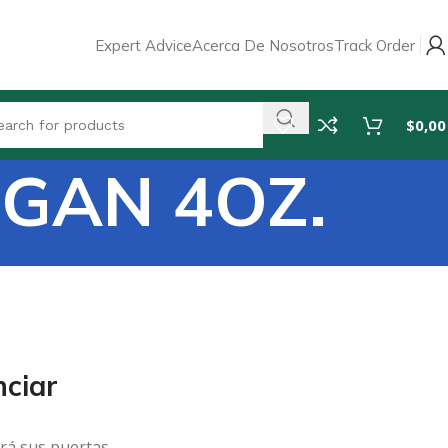
Expert Advice
Acerca De Nosotros
Track Order
$
0,00
RGAN 4OZ.
ciar
rá sus puertas.