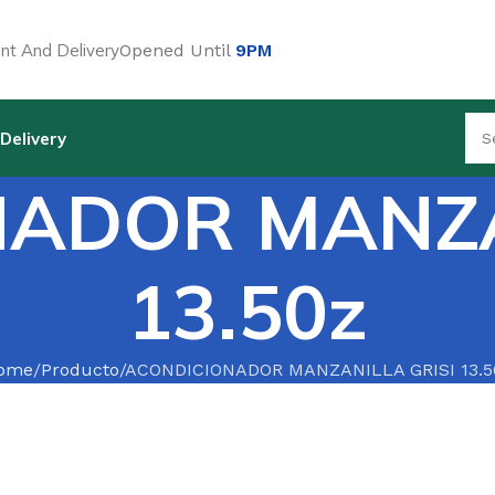
t And Delivery
Opened Until
9PM
Delivery
ADOR MANZA
13.50z
ome
Producto
ACONDICIONADOR MANZANILLA GRISI 13.5