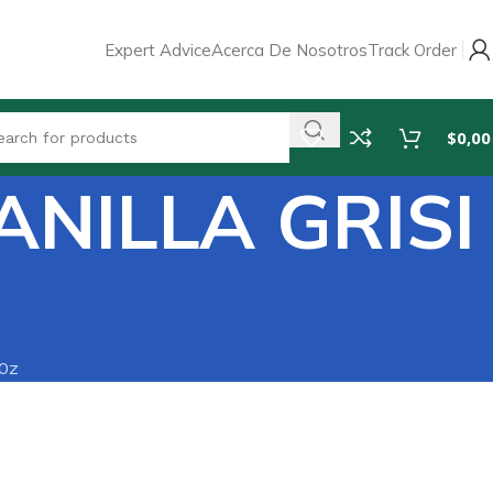
Expert Advice
Acerca De Nosotros
Track Order
$
0,00
NILLA GRISI
0z