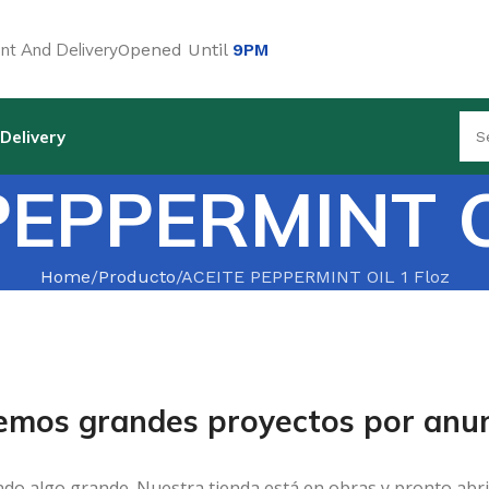
t And Delivery
Opened Until
9PM
Delivery
PEPPERMINT OI
Home
Producto
ACEITE PEPPERMINT OIL 1 Floz
emos grandes proyectos por anun
ndo algo grande. Nuestra tienda está en obras y pronto abri