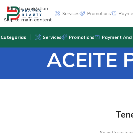
Skip to navigation
Services
Promotions
Paymen
Skip to main content
Categorias
Services
Promotions
Payment And 
ACEITE 
Ten
Se está cocina