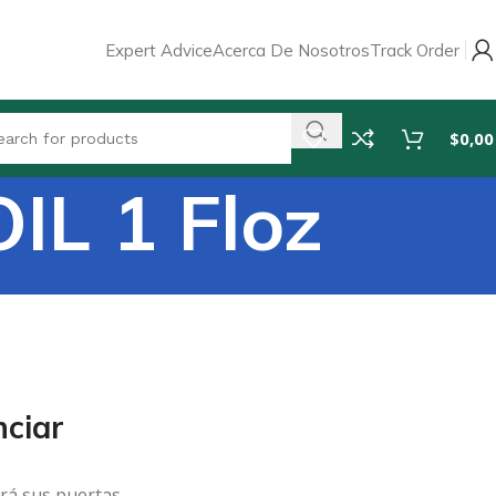
Expert Advice
Acerca De Nosotros
Track Order
$
0,00
L 1 Floz
ciar
rá sus puertas.