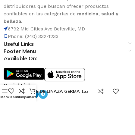
distribuidores que buscan ofrecer productos
confiables en las categorías de
medicina, salud y
belleza
.
6792 Mid Cities Ave Beltsville, MD
Phone: (240) 332-1233
Useful Links
Footer Menu
Available On:
Social Links:
0
ACEITE DE LINAZA GERMA 1oz
Menu
Wishlist
Compare
Cart