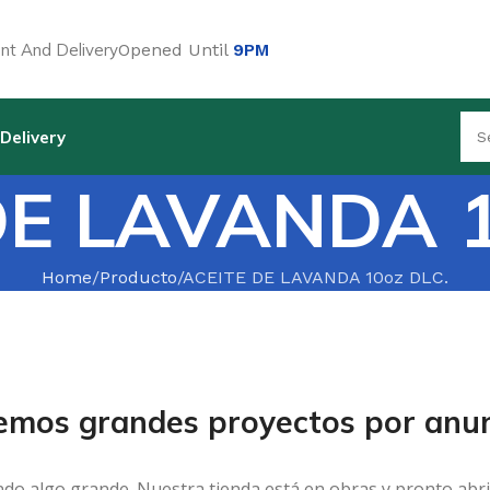
t And Delivery
Opened Until
9PM
Delivery
DE LAVANDA 1
Home
Producto
ACEITE DE LAVANDA 10oz DLC.
emos grandes proyectos por anun
ndo algo grande. Nuestra tienda está en obras y pronto abri