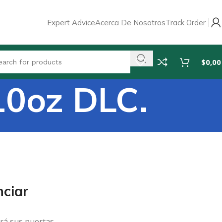
Expert Advice
Acerca De Nosotros
Track Order
$
0,00
0oz DLC.
ciar
rá sus puertas.