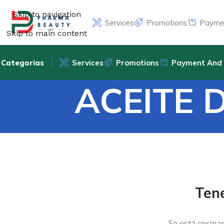
Skip to navigation
Services
Promotions
Paymen
Skip to main content
Categorias
Services
Promotions
Payment And 
ACEITE 
Ten
Se está cocina