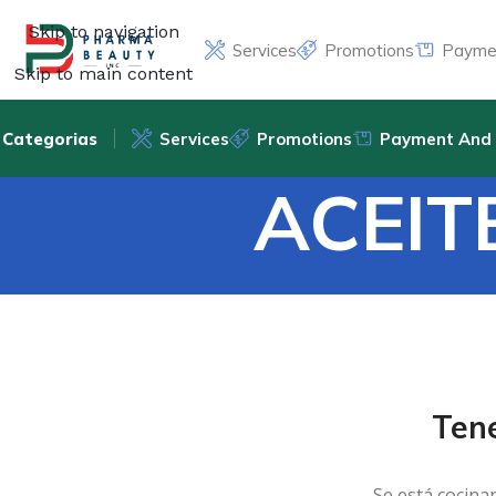
Skip to navigation
Services
Promotions
Paymen
Skip to main content
Categorias
Services
Promotions
Payment And 
ACEIT
Ten
Se está cocina