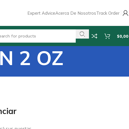
Expert Advice
Acerca De Nosotros
Track Order
$
0,00
N 2 OZ
ciar
rá sus puertas.