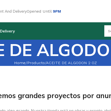
t And Delivery
Opened Until
9PM
Delivery
E DE ALGODO
Home
Producto
ACEITE DE ALGODON 2 OZ
emos grandes proyectos por anun
ndo algo grande. Nuestra tienda está en obras y pronto abri