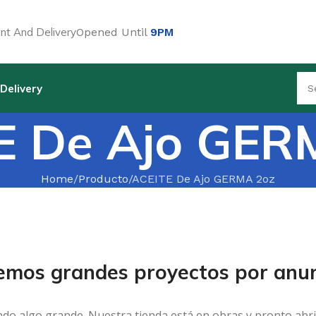
t And Delivery
Opened Until
9PM
Delivery
E De Ajo GER
Home
Producto
ACEITE De Ajo GERMA 2oz
emos grandes proyectos por anun
ndo algo grande. Nuestra tienda está en obras y pronto abri