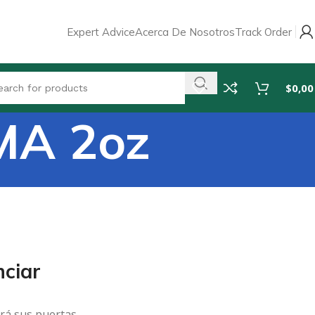
Expert Advice
Acerca De Nosotros
Track Order
$
0,00
MA 2oz
ciar
rá sus puertas.