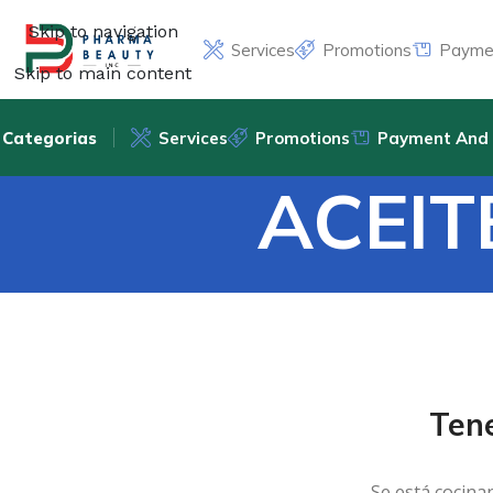
Skip to navigation
Services
Promotions
Paymen
Skip to main content
Categorias
Services
Promotions
Payment And 
ACEIT
Ten
Se está cocina