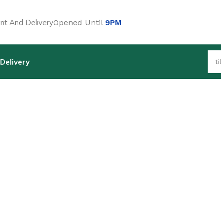
t And Delivery
Opened Until
9PM
Delivery