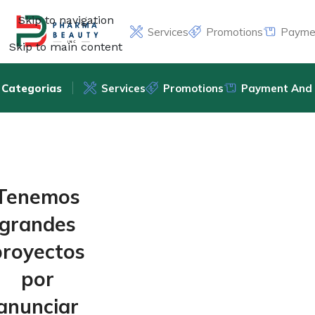
Skip to navigation
Services
Promotions
Paymen
Skip to main content
Categorias
Services
Promotions
Payment And 
Tenemos
grandes
proyectos
por
anunciar